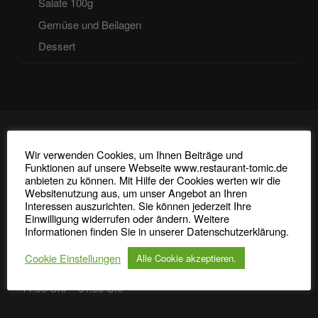
Salate 100g
Gemüse und Beilagen
Dessert
Wir verwenden Cookies, um Ihnen Beiträge und
Funktionen auf unsere Webseite www.restaurant-tomic.de
anbieten zu können. Mit Hilfe der Cookies werten wir die
Websitenutzung aus, um unser Angebot an Ihren
ÖFFNUNGSZEITEN
Interessen auszurichten. Sie können jederzeit Ihre
Einwilligung widerrufen oder ändern. Weitere
Montag – Donnerstag, Sonntag, Feiertag
Informationen finden Sie in unserer Datenschutzerklärung.
11:00 Uhr – 23:00 Uhr
Cookie Einstellungen
Alle Cookie akzeptieren.
Freitag, Samstag
11:00 Uhr – 01:00 Uhr