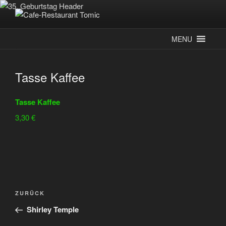
Zum
Inhalt
CAFE-RESTAURANT TOMIC
Deutsch-Kroatisches Spezialitätenrestaurant
springen
MENU
Tasse Kaffee
Tasse Kaffee
3,30 €
Beitragsnavigation
Vorheriger
ZURÜCK
Beitrag
Shirley Temple