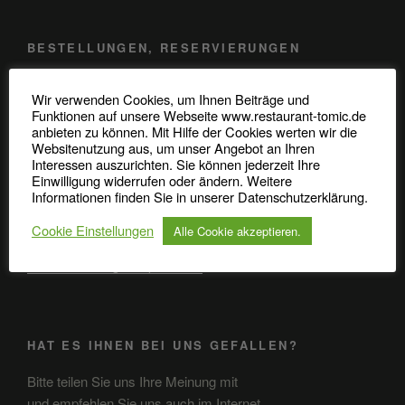
BESTELLUNGEN, RESERVIERUNGEN
Telefon: 0345 / 48 20 707
Wir verwenden Cookies, um Ihnen Beiträge und
Funktionen auf unsere Webseite www.restaurant-tomic.de
Robert-Koch-Straße 37
anbieten zu können. Mit Hilfe der Cookies werten wir die
Websitenutzung aus, um unser Angebot an Ihren
06110 Halle (Saale)
Interessen auszurichten. Sie können jederzeit Ihre
Einwilligung widerrufen oder ändern. Weitere
Informationen finden Sie in unserer Datenschutzerklärung.
ANFAHRT
Cookie Einstellungen
Alle Cookie akzeptieren.
Anfahrt in GoogleMaps öffnen
HAT ES IHNEN BEI UNS GEFALLEN?
Bitte teilen Sie uns Ihre Meinung mit
und empfehlen Sie uns auch im Internet