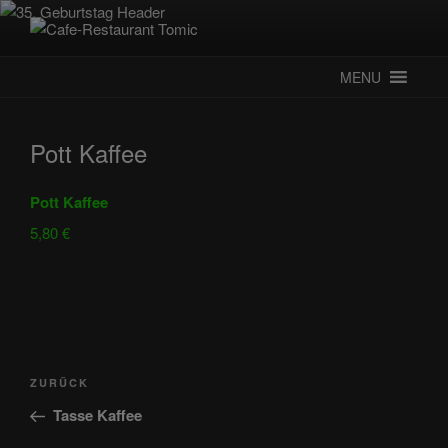
Zum
Inhalt
CAFE-RESTAURANT TOMIC
Deutsch-Kroatisches Spezialitätenrestaurant
springen
MENU
Pott Kaffee
Pott Kaffee
5,80 €
Beitragsnavigation
Vorheriger
ZURÜCK
Beitrag
Tasse Kaffee