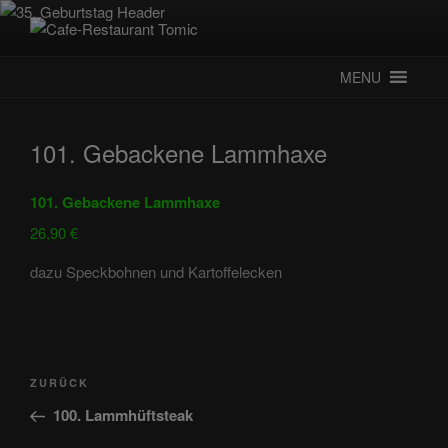
Zum
Inhalt
CAFE-RESTAURANT TOMIC
Deutsch-Kroatisches Spezialitätenrestaurant
springen
MENU
101. Gebackene Lammhaxe
101. Gebackene Lammhaxe
26,90 €
dazu Speckbohnen und Kartoffelecken
Beitragsnavigation
Vorheriger
ZURÜCK
Beitrag
100. Lammhüftsteak