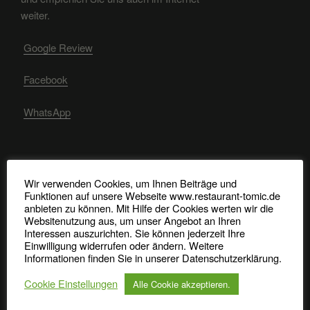
weiter.
Google Review
Facebook
WhatsApp
RECHTLICHE HINWEISE
Wir verwenden Cookies, um Ihnen Beiträge und
Funktionen auf unsere Webseite www.restaurant-tomic.de
Impressum, Datenschutz, Bildquellen
anbieten zu können. Mit Hilfe der Cookies werten wir die
Websitenutzung aus, um unser Angebot an Ihren
Interessen auszurichten. Sie können jederzeit Ihre
Allergene Nachweise
Einwilligung widerrufen oder ändern. Weitere
Informationen finden Sie in unserer Datenschutzerklärung.
Cookie Einstellungen
Alle Cookie akzeptieren.
Bei Tomic ist der Kunde König und das ganze Team