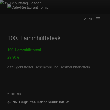
Zum
Inhalt
CAFE-RESTAURANT TOMIC
Deutsch-Kroatisches Spezialitätenrestaurant
springen
MENU
100. Lammhüftsteak
100. Lammhüftsteak
29,90 €
dazu gebutterter Rosenkohl und Rosmarinkartoffeln
Beitragsnavigation
Vorheriger
ZURÜCK
Beitrag
96. Gegrilltes Hähnchenbrustfilet