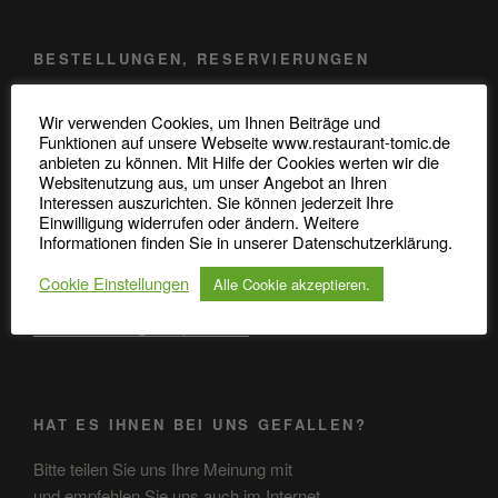
BESTELLUNGEN, RESERVIERUNGEN
Telefon: 0345 / 48 20 707
Wir verwenden Cookies, um Ihnen Beiträge und
Funktionen auf unsere Webseite www.restaurant-tomic.de
Robert-Koch-Straße 37
anbieten zu können. Mit Hilfe der Cookies werten wir die
Websitenutzung aus, um unser Angebot an Ihren
06110 Halle (Saale)
Interessen auszurichten. Sie können jederzeit Ihre
Einwilligung widerrufen oder ändern. Weitere
Informationen finden Sie in unserer Datenschutzerklärung.
ANFAHRT
Cookie Einstellungen
Alle Cookie akzeptieren.
Anfahrt in GoogleMaps öffnen
HAT ES IHNEN BEI UNS GEFALLEN?
Bitte teilen Sie uns Ihre Meinung mit
und empfehlen Sie uns auch im Internet