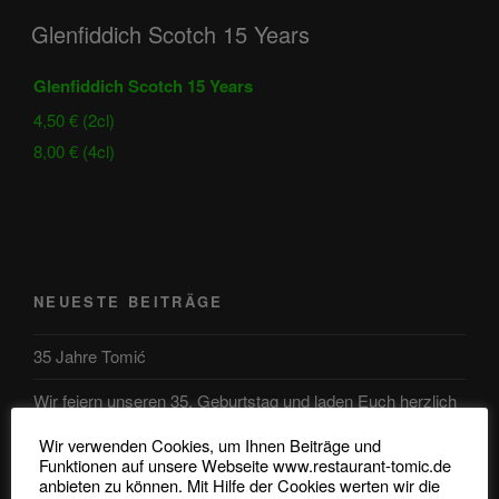
Glenfiddich Scotch 15 Years
Glenfiddich Scotch 15 Years
4,50 € (2cl)
8,00 € (4cl)
NEUESTE BEITRÄGE
35 Jahre Tomić
Wir feiern unseren 35. Geburtstag und laden Euch herzlich
ein.
Wir verwenden Cookies, um Ihnen Beiträge und
Funktionen auf unsere Webseite www.restaurant-tomic.de
Ab sofort bieten wir auch alle Speisen außer Haus an.
anbieten zu können. Mit Hilfe der Cookies werten wir die