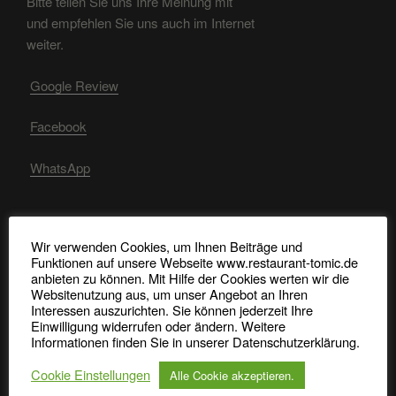
Bitte teilen Sie uns Ihre Meinung mit
und empfehlen Sie uns auch im Internet
weiter.
Google Review
Facebook
WhatsApp
Wir verwenden Cookies, um Ihnen Beiträge und
RECHTLICHE HINWEISE
Funktionen auf unsere Webseite www.restaurant-tomic.de
anbieten zu können. Mit Hilfe der Cookies werten wir die
Impressum, Datenschutz, Bildquellen
Websitenutzung aus, um unser Angebot an Ihren
Interessen auszurichten. Sie können jederzeit Ihre
Allergene Nachweise
Einwilligung widerrufen oder ändern. Weitere
Informationen finden Sie in unserer Datenschutzerklärung.
Cookie Einstellungen
Alle Cookie akzeptieren.