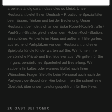
Bei Tomic ist der Kunde König und das ganze Team
arbeitet ständig daran, dass dies so bleibt. Unser
Restaurant bietet Ihnen Deutsch – Kroatische Spezialitäten
beim Essen, Trinken und bei der Bedienung. Unser
Restaurant befindet sich an der Ecke Robert-Koch-Straße /
Paul-Suhr-Straße, gleich neben dem Robert-Koch-Stadion.
Ein schönes Ambiente im Haus und außen mit Biergarten,
ausreichend Parkplätzen vor dem Restaurant und einen
Spielplatz für die Kinder warten auf Sie. Wir richten Ihre
persönliche Privat- und Betriebsfeier aus. Wir grillen für Sie
Ihr ganz persönliches Spanferkel auf Bestellung. Wir
zaubern Ihr kaltes oder warmes Buffet nach Ihren
Wünschen. Fragen Sie bitte beim Personal auch nach der
Partyservice-Broschüre. Hier bekommen Sie schnell eine
Überblick über unser Leistungsspektrum für Ihre Feier.
ZU GAST BEI TOMIC