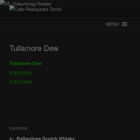
Zum
Inhalt
CAFE-RESTAURANT TOMIC
Deutsch-Kroatisches Spezialitätenrestaurant
springen
MENU
Tullamore Dew
Tullamore Dew
3,50 € (2cl)
6,00 € (4cl)
Beitragsnavigation
Vorheriger
ZURÜCK
Beitrag
Ballantines Scotch Whisky