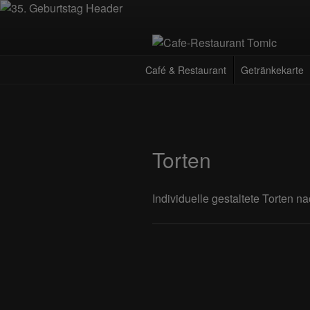
Zum
Inhalt
springen
CAFE-RES
Deutsch-Kroatisches Spezialität
Café & Restaurant
Getränkekarte
Torten
Individuelle gestaltete Torten n