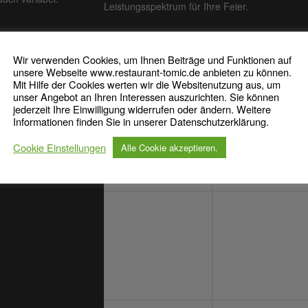
Leistungsspektrum für Ihre Feier.
Wir verwenden Cookies, um Ihnen Beiträge und Funktionen auf
ZU GAST BEI TOMIC
unsere Webseite www.restaurant-tomic.de anbieten zu können.
Mit Hilfe der Cookies werten wir die Websitenutzung aus, um
unser Angebot an Ihren Interessen auszurichten. Sie können
jederzeit Ihre Einwilligung widerrufen oder ändern. Weitere
Informationen finden Sie in unserer Datenschutzerklärung.
Cookie Einstellungen
Alle Cookie akzeptieren.
GEN