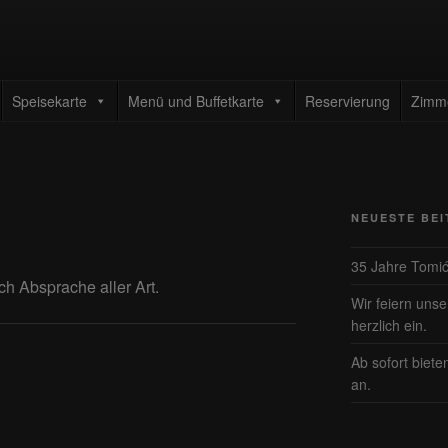
TAURANT TOMIC
enrestaurant
Speisekarte
Menü und Buffetkarte
Reservierung
Zimm
NEUESTE BE
35 Jahre Tomi
ach Absprache aller Art.
Wir feiern uns
herzlich ein.
Ab sofort biete
an.