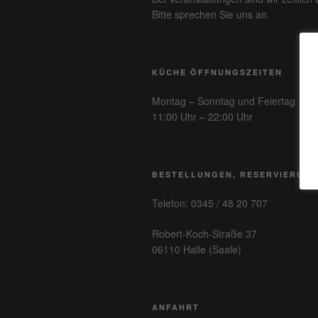
Bitte sprechen Sie uns an.
KÜCHE ÖFFNUNGSZEITEN
Montag – Sonntag und Feiertag
11:00 Uhr – 22:00 Uhr
BESTELLUNGEN, RESERVIERUN
Telefon: 0345 / 48 20 707
Robert-Koch-Straße 37
06110 Halle (Saale)
ANFAHRT