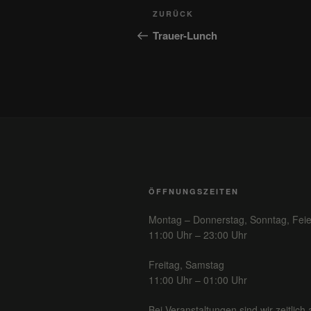
Beitragsnavigation
Vorheriger
ZURÜCK
Beitrag
Trauer-Lunch
ÖFFNUNGSZEITEN
Montag – Donnerstag, Sonntag, Feie
11:00 Uhr – 23:00 Uhr
Freitag, Samstag
11:00 Uhr – 01:00 Uhr
Bei Veranstaltungen sind wir zeitlich 