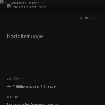
Zum
Inhalt
CAFE-RESTAURANT TOMIC
Deutsch-Kroatisches Spezialitätenrestaurant
springen
MENU
Kartoffelsuppe
Beitragsnavigation
Vorheriger
ZURÜCK
Beitrag
Frühlingsuppe mit Einlage
Nächster
WEITER
Beitrag
Französische Zwiebelsuppe