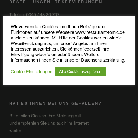
BESTELLUNGEN, RESERVIERUNGEN
Telefon: 0345 / 48 20 707
Wir verwenden Cookies, um Ihnen Beiträge und
Robert-Koch-Straße 37
Funktionen auf unsere Webseite www.restaurant-tomic.de
06110 Halle (Saale)
anbieten zu können. Mit Hilfe der Cookies werten wir die
Websitenutzung aus, um unser Angebot an Ihren
Interessen auszurichten. Sie können jederzeit Ihre
Einwilligung widerrufen oder ändern. Weitere
Informationen finden Sie in unserer Datenschutzerklärung.
ANFAHRT
Cookie Einstellungen
Alle Cookie akzeptieren.
Anfahrt in GoogleMaps öffnen
HAT ES IHNEN BEI UNS GEFALLEN?
Bitte teilen Sie uns Ihre Meinung mit
und empfehlen Sie uns auch im Internet
weiter.