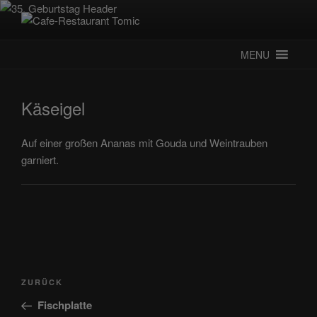
Zum
Inhalt
CAFE-RESTAURANT TOMIC
Deutsch-Kroatisches Spezialitätenrestaurant
springen
MENU
Käseigel
Auf einer großen Ananas mit Gouda und Weintrauben
garniert.
Beitragsnavigation
Vorheriger
ZURÜCK
Beitrag
Fischplatte