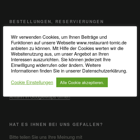
BESTELLUNGEN, RESERVIERUNGEN
Telefon: 0345 / 48 20 707
Wir verwenden Cookies, um Ihnen Beiträge und
Funktionen auf unsere Webseite www.restaurant-tomic.de
anbieten zu können. Mit Hilfe der Cookies werten wir die
Robert-Koch-Straße 37
Websitenutzung aus, um unser Angebot an Ihren
06110 Halle (Saale)
Interessen auszurichten. Sie können jederzeit Ihre
Einwilligung widerrufen oder ändern. Weitere
Informationen finden Sie in unserer Datenschutzerklärung.
Cookie Einstellungen
Alle Cookie akzeptieren.
ANFAHRT
Anfahrt in GoogleMaps öffnen
HAT ES IHNEN BEI UNS GEFALLEN?
Bitte teilen Sie uns Ihre Meinung mit