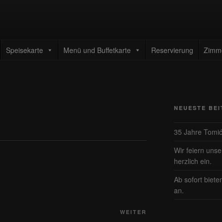
TAURANT TOMIC
enrestaurant
Speisekarte
Menü und Buffetkarte
Reservierung
Zimm
NEUESTE BE
35 Jahre Tomi
Wir feiern uns
herzlich ein.
Ab sofort biete
an.
Nächster
WEITER