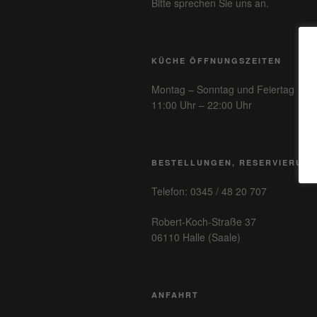
Bitte sprechen Sie uns an.
KÜCHE ÖFFNUNGSZEITEN
Montag – Sonntag und Feiertag
11:00 Uhr – 22:00 Uhr
BESTELLUNGEN, RESERVIERUN
Telefon: 0345 / 48 20 707
Robert-Koch-Straße 37
06110 Halle (Saale)
ANFAHRT