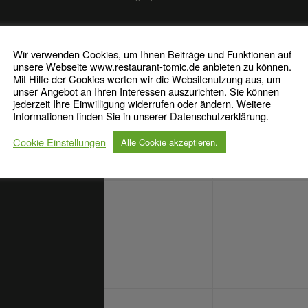
ZU GAST BEI TOMIC
Wir verwenden Cookies, um Ihnen Beiträge und Funktionen auf
unsere Webseite www.restaurant-tomic.de anbieten zu können.
Mit Hilfe der Cookies werten wir die Websitenutzung aus, um
unser Angebot an Ihren Interessen auszurichten. Sie können
jederzeit Ihre Einwilligung widerrufen oder ändern. Weitere
Informationen finden Sie in unserer Datenschutzerklärung.
Cookie Einstellungen
Alle Cookie akzeptieren.
GEN