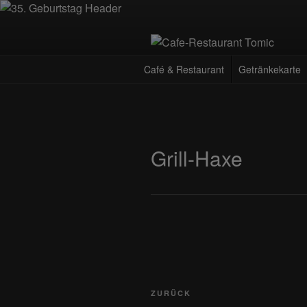
Zum
Inhalt
springen
CAFE-RES
Deutsch-Kroatisches Spezialität
Café & Restaurant
Getränkekarte
Grill-Haxe
Beitragsnavigation
Vorheriger
ZURÜCK