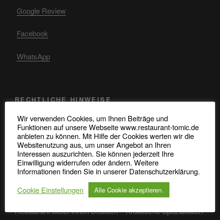
Google Review
Facebook
WhatsApp
RECHTLICHE HINWEISE
Wir verwenden Cookies, um Ihnen Beiträge und
Impressum, Datenschutz, Bildquellen
Funktionen auf unsere Webseite www.restaurant-tomic.de
anbieten zu können. Mit Hilfe der Cookies werten wir die
Allergene Nachweise
Websitenutzung aus, um unser Angebot an Ihren
Interessen auszurichten. Sie können jederzeit Ihre
Einwilligung widerrufen oder ändern. Weitere
Informationen finden Sie in unserer Datenschutzerklärung.
Bei Tomic ist der Kunde König und das ganze Team
Cookie Einstellungen
Alle Cookie akzeptieren.
arbeitet ständig daran, dass dies so bleibt. Unser
Restaurant bietet Ihnen Deutsch – Kroatische Spezialitäten