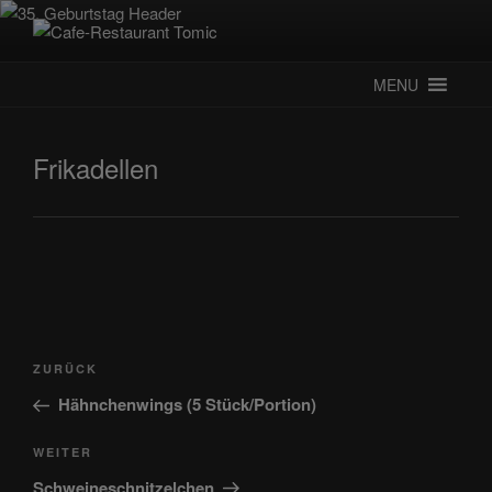
Zum
Inhalt
CAFE-RESTAURANT TOMIC
Deutsch-Kroatisches Spezialitätenrestaurant
springen
MENU
Frikadellen
Beitragsnavigation
Vorheriger
ZURÜCK
Beitrag
Hähnchenwings (5 Stück/Portion)
Nächster
WEITER
Beitrag
Schweineschnitzelchen