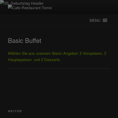
Zum
Inhalt
CAFE-RESTAURANT TOMIC
Deutsch-Kroatisches Spezialitätenrestaurant
springen
MENU
Basic Buffet
Wählen Sie aus unserem Basic-Angebot: 2 Vorspeisen, 3
Hauptspeisen und 2 Desserts
Beitragsnavigation
Nächster
WEITER
Beitrag