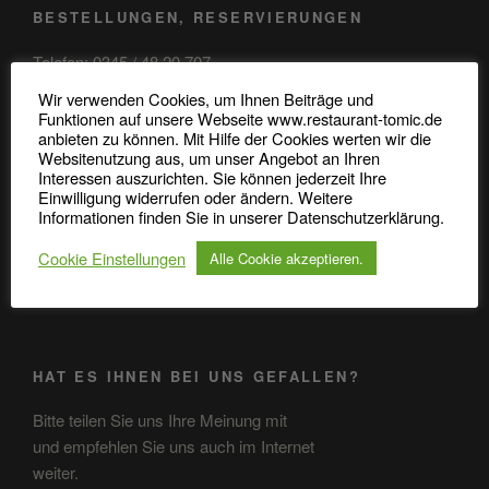
BESTELLUNGEN, RESERVIERUNGEN
Telefon: 0345 / 48 20 707
Wir verwenden Cookies, um Ihnen Beiträge und
Robert-Koch-Straße 37
Funktionen auf unsere Webseite www.restaurant-tomic.de
anbieten zu können. Mit Hilfe der Cookies werten wir die
06110 Halle (Saale)
Websitenutzung aus, um unser Angebot an Ihren
Interessen auszurichten. Sie können jederzeit Ihre
Einwilligung widerrufen oder ändern. Weitere
Informationen finden Sie in unserer Datenschutzerklärung.
ANFAHRT
Cookie Einstellungen
Alle Cookie akzeptieren.
Anfahrt in GoogleMaps öffnen
HAT ES IHNEN BEI UNS GEFALLEN?
Bitte teilen Sie uns Ihre Meinung mit
und empfehlen Sie uns auch im Internet
weiter.