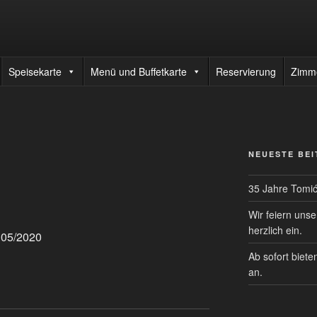
TAURANT TOMIC
enrestaurant
Speisekarte
Menü und Buffetkarte
Reservierung
Zimm
NEUESTE BE
35 Jahre Tomi
Wir feiern uns
herzlich ein.
 05/2020
Ab sofort biete
an.