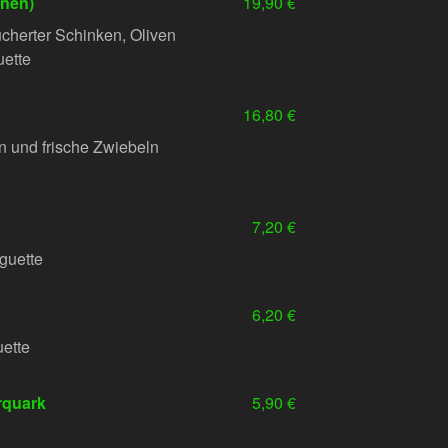
onen)
19,90 €
cherter Schinken, Oliven
uette
16,80 €
n und frische Zwiebeln
7,20 €
aguette
6,20 €
ette
erquark
5,90 €