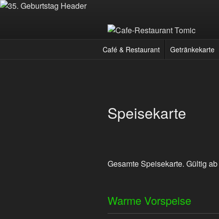
Zum
Inhalt
springen
CAFE-RES
Deutsch-Kroatisches Spezialität
Café & Restaurant
Getränkekarte
Speisekarte
Gesamte Speisekarte. Gültig ab
Warme Vorspeise