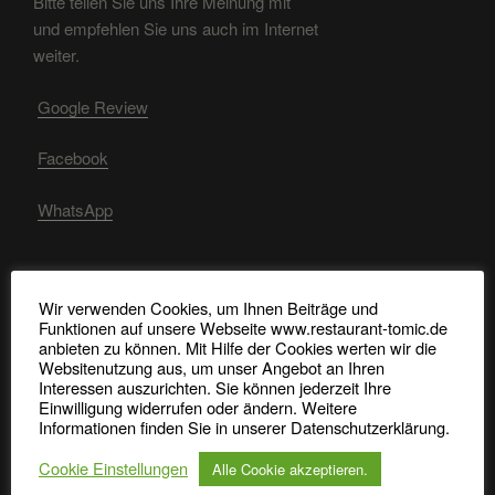
Bitte teilen Sie uns Ihre Meinung mit
und empfehlen Sie uns auch im Internet
weiter.
Google Review
Facebook
WhatsApp
Wir verwenden Cookies, um Ihnen Beiträge und
RECHTLICHE HINWEISE
Funktionen auf unsere Webseite www.restaurant-tomic.de
anbieten zu können. Mit Hilfe der Cookies werten wir die
Impressum, Datenschutz, Bildquellen
Websitenutzung aus, um unser Angebot an Ihren
Interessen auszurichten. Sie können jederzeit Ihre
Allergene Nachweise
Einwilligung widerrufen oder ändern. Weitere
Informationen finden Sie in unserer Datenschutzerklärung.
Cookie Einstellungen
Alle Cookie akzeptieren.