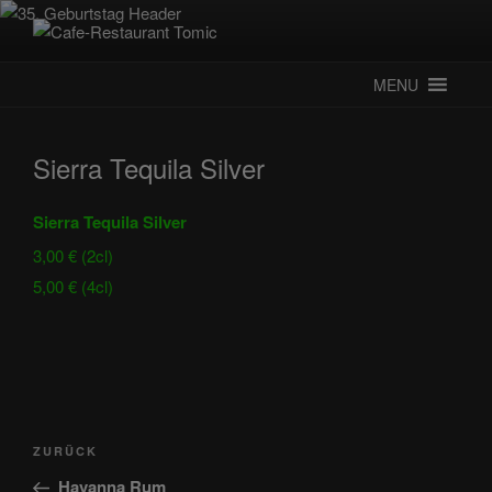
Zum
Inhalt
CAFE-RESTAURANT TOMIC
Deutsch-Kroatisches Spezialitätenrestaurant
springen
MENU
Sierra Tequila Silver
Sierra Tequila Silver
3,00 € (2cl)
5,00 € (4cl)
Beitragsnavigation
Vorheriger
ZURÜCK
Beitrag
Havanna Rum