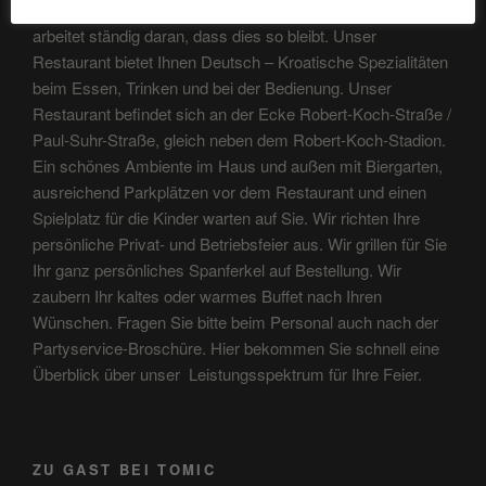
Bei Tomic ist der Kunde König und das ganze Team
arbeitet ständig daran, dass dies so bleibt. Unser
Restaurant bietet Ihnen Deutsch – Kroatische Spezialitäten
beim Essen, Trinken und bei der Bedienung. Unser
Restaurant befindet sich an der Ecke Robert-Koch-Straße /
Paul-Suhr-Straße, gleich neben dem Robert-Koch-Stadion.
Ein schönes Ambiente im Haus und außen mit Biergarten,
ausreichend Parkplätzen vor dem Restaurant und einen
Spielplatz für die Kinder warten auf Sie. Wir richten Ihre
persönliche Privat- und Betriebsfeier aus. Wir grillen für Sie
Ihr ganz persönliches Spanferkel auf Bestellung. Wir
zaubern Ihr kaltes oder warmes Buffet nach Ihren
Wünschen. Fragen Sie bitte beim Personal auch nach der
Partyservice-Broschüre. Hier bekommen Sie schnell eine
Überblick über unser Leistungsspektrum für Ihre Feier.
ZU GAST BEI TOMIC