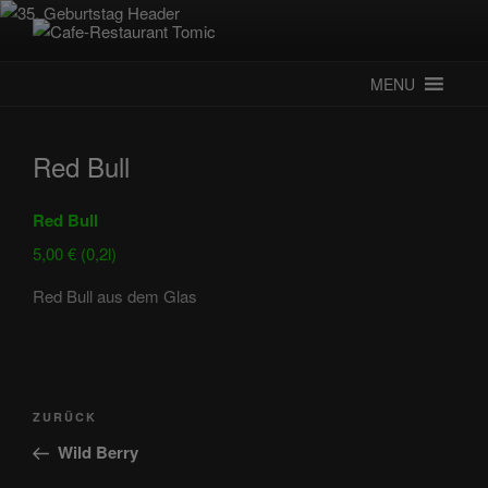
Zum
Inhalt
CAFE-RESTAURANT TOMIC
Deutsch-Kroatisches Spezialitätenrestaurant
springen
MENU
Red Bull
Red Bull
5,00 € (0,2l)
Red Bull aus dem Glas
Beitragsnavigation
Vorheriger
ZURÜCK
Beitrag
Wild Berry