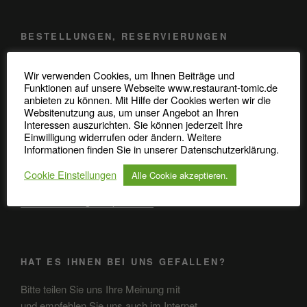
BESTELLUNGEN, RESERVIERUNGEN
Telefon: 0345 / 48 20 707
Wir verwenden Cookies, um Ihnen Beiträge und
Funktionen auf unsere Webseite www.restaurant-tomic.de
Robert-Koch-Straße 37
anbieten zu können. Mit Hilfe der Cookies werten wir die
Websitenutzung aus, um unser Angebot an Ihren
06110 Halle (Saale)
Interessen auszurichten. Sie können jederzeit Ihre
Einwilligung widerrufen oder ändern. Weitere
Informationen finden Sie in unserer Datenschutzerklärung.
ANFAHRT
Cookie Einstellungen
Alle Cookie akzeptieren.
Anfahrt in GoogleMaps öffnen
HAT ES IHNEN BEI UNS GEFALLEN?
Bitte teilen Sie uns Ihre Meinung mit
und empfehlen Sie uns auch im Internet