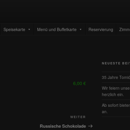
TAURANT TOMIC
enrestaurant
Speisekarte
Menü und Buffetkarte
Reservierung
Zimm
NEUESTE BE
35 Jahre Tomi
6,00 €
Wir feiern uns
herzlich ein.
Ab sofort biete
an.
Nächster
WEITER
Beitrag
Russische Schokolade