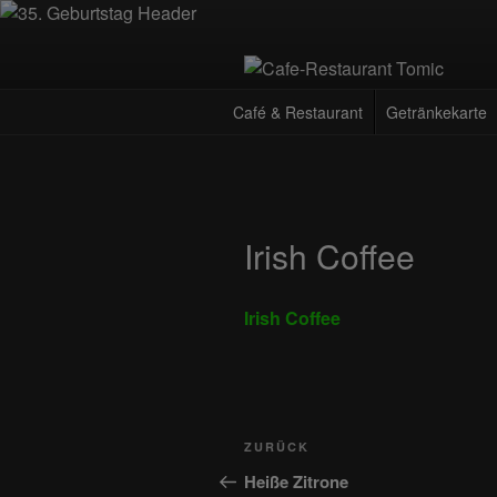
Zum
Inhalt
springen
CAFE-RES
Deutsch-Kroatisches Spezialität
Café & Restaurant
Getränkekarte
Irish Coffee
Irish Coffee
Beitragsnavigation
Vorheriger
ZURÜCK
Beitrag
Heiße Zitrone