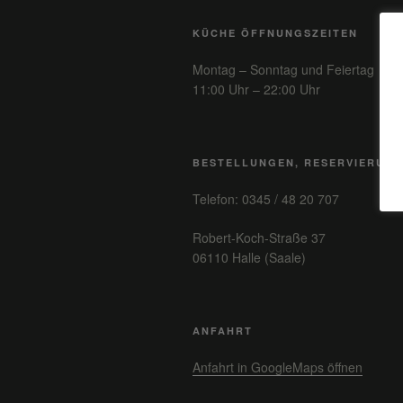
KÜCHE ÖFFNUNGSZEITEN
Montag – Sonntag und Feiertag
11:00 Uhr – 22:00 Uhr
BESTELLUNGEN, RESERVIERUN
Telefon: 0345 / 48 20 707
Robert-Koch-Straße 37
06110 Halle (Saale)
ANFAHRT
Anfahrt in GoogleMaps öffnen