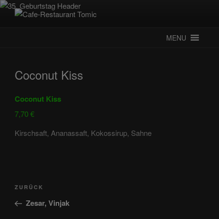
Zum
Inhalt
CAFE-RESTAURANT TOMIC
Deutsch-Kroatisches Spezialitätenrestaurant
springen
MENU
Coconut Kiss
Coconut Kiss
7,70 €
Kirschsaft, Ananassaft, Kokossirup, Sahne
Beitragsnavigation
Vorheriger
ZURÜCK
Beitrag
Zesar, Vinjak