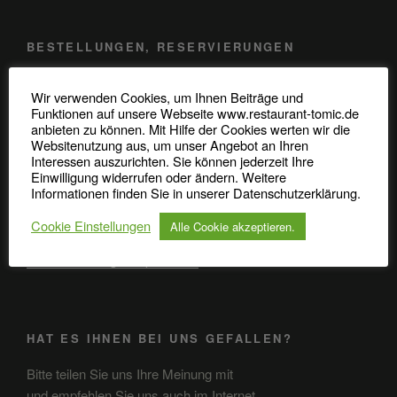
BESTELLUNGEN, RESERVIERUNGEN
Telefon: 0345 / 48 20 707
Wir verwenden Cookies, um Ihnen Beiträge und
Funktionen auf unsere Webseite www.restaurant-tomic.de
Robert-Koch-Straße 37
anbieten zu können. Mit Hilfe der Cookies werten wir die
Websitenutzung aus, um unser Angebot an Ihren
06110 Halle (Saale)
Interessen auszurichten. Sie können jederzeit Ihre
Einwilligung widerrufen oder ändern. Weitere
Informationen finden Sie in unserer Datenschutzerklärung.
ANFAHRT
Cookie Einstellungen
Alle Cookie akzeptieren.
Anfahrt in GoogleMaps öffnen
HAT ES IHNEN BEI UNS GEFALLEN?
Bitte teilen Sie uns Ihre Meinung mit
und empfehlen Sie uns auch im Internet