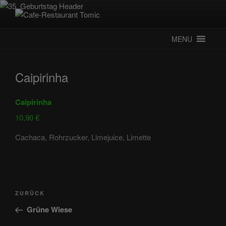
Zum
Inhalt
CAFE-RESTAURANT TOMIC
Deutsch-Kroatisches Spezialitätenrestaurant
springen
MENU
Caipirinha
Caipirinha
10,90 €
Cachaca, Rohrzucker, Limejuice, Limette
Beitragsnavigation
Vorheriger
ZURÜCK
Beitrag
Grüne Wiese