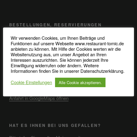
BESTELLUNGEN, RESERVIERUNGEN
Telefon: 0345 / 48 20 707
Wir verwenden Cookies, um Ihnen Beiträge und
Funktionen auf unsere Webseite www.restaurant-tomic.de
anbieten zu können. Mit Hilfe der Cookies werten wir die
Robert-Koch-Straße 37
Websitenutzung aus, um unser Angebot an Ihren
06110 Halle (Saale)
Interessen auszurichten. Sie können jederzeit Ihre
Einwilligung widerrufen oder ändern. Weitere
Informationen finden Sie in unserer Datenschutzerklärung.
Cookie Einstellungen
Alle Cookie akzeptieren.
ANFAHRT
Anfahrt in GoogleMaps öffnen
HAT ES IHNEN BEI UNS GEFALLEN?