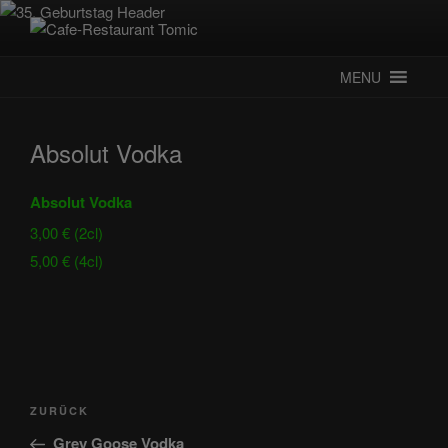
Zum
Inhalt
CAFE-RESTAURANT TOMIC
Deutsch-Kroatisches Spezialitätenrestaurant
springen
MENU
Absolut Vodka
Absolut Vodka
3,00 € (2cl)
5,00 € (4cl)
Beitragsnavigation
Vorheriger
ZURÜCK
Beitrag
Grey Goose Vodka