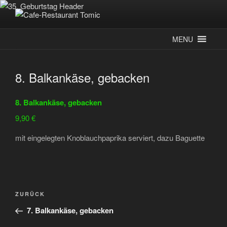
Zum
Inhalt
CAFE-RESTAURANT TOMIC
Deutsch-Kroatisches Spezialitätenrestaurant
springen
MENU
8. Balkankäse, gebacken
8. Balkankäse, gebacken
9,90 €
mit eingelegten Knoblauchpaprika serviert, dazu Baguette
Beitragsnavigation
Vorheriger
ZURÜCK
Beitrag
7. Balkankäse, gebacken