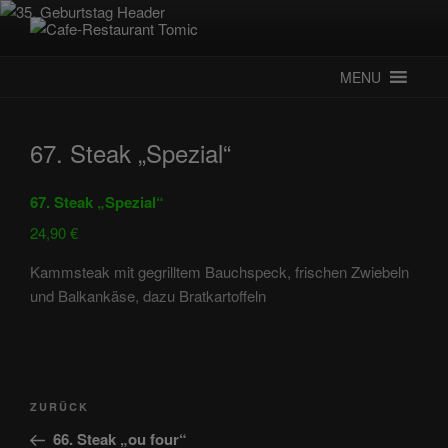
Zum
Inhalt
CAFE-RESTAURANT TOMIC
Deutsch-Kroatisches Spezialitätenrestaurant
springen
MENU
67. Steak „Spezial“
67. Steak „Spezial“
24,90 €
Kammsteak mit gegrilltem Bauchspeck, frischen Zwiebeln
und Balkankäse, dazu Bratkartoffeln
Beitragsnavigation
Vorheriger
ZURÜCK
Beitrag
66. Steak „ou four“