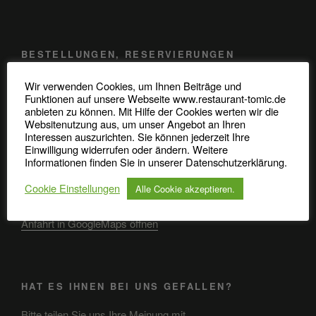
BESTELLUNGEN, RESERVIERUNGEN
Telefon: 0345 / 48 20 707
Wir verwenden Cookies, um Ihnen Beiträge und
Funktionen auf unsere Webseite www.restaurant-tomic.de
anbieten zu können. Mit Hilfe der Cookies werten wir die
Robert-Koch-Straße 37
Websitenutzung aus, um unser Angebot an Ihren
06110 Halle (Saale)
Interessen auszurichten. Sie können jederzeit Ihre
Einwilligung widerrufen oder ändern. Weitere
Informationen finden Sie in unserer Datenschutzerklärung.
Cookie Einstellungen
Alle Cookie akzeptieren.
ANFAHRT
Anfahrt in GoogleMaps öffnen
HAT ES IHNEN BEI UNS GEFALLEN?
Bitte teilen Sie uns Ihre Meinung mit