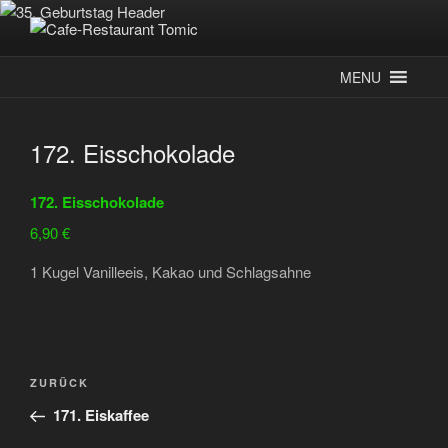
Zum
Inhalt
CAFE-RESTAURANT TOMIC
Deutsch-Kroatisches Spezialitätenrestaurant
springen
MENU
172. Eisschokolade
172. Eisschokolade
6,90 €
1 Kugel Vanilleeis, Kakao und Schlagsahne
Beitragsnavigation
Vorheriger
ZURÜCK
Beitrag
171. Eiskaffee