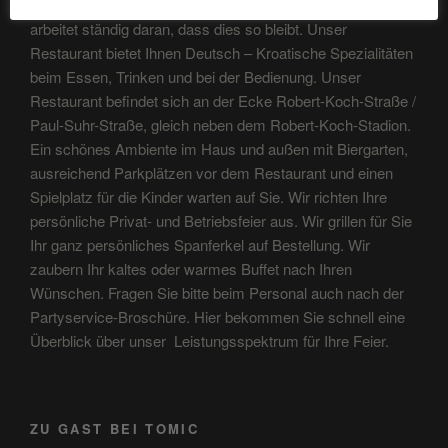
Bei Tomic ist der Kunde König und das ganze Team
arbeitet ständig daran, dass dies so bleibt. Unser
Restaurant bietet Ihnen Deutsch – Kroatische Spezialitäten
beim Essen, Trinken und bei der Bedienung. Unser
Restaurant befindet sich an der Ecke Robert-Koch-Straße /
Paul-Suhr-Straße, gleich neben dem Robert-Koch-Stadion.
Ein schönes Ambiente im Haus und außen mit Biergarten,
ausreichend Parkplätzen vor dem Restaurant und einen
Spielplatz für die Kinder warten auf Sie. Wir richten Ihre
persönliche Privat- und Betriebsfeier aus. Wir grillen für Sie
Ihr ganz persönliches Spanferkel auf Bestellung. Wir
zaubern Ihr kaltes oder warmes Buffet nach Ihren
Wünschen. Fragen Sie bitte beim Personal auch nach der
Partyservice-Broschüre. Hier bekommen Sie schnell eine
Überblick über unser Leistungsspektrum für Ihre Feier.
ZU GAST BEI TOMIC