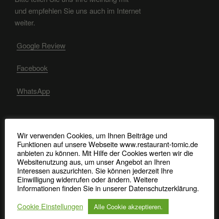
und empfehlen Sie uns auch im Internet
weiter.
Google Review
Facebook
WhatsApp
RECHTLICHE HINWEISE
Wir verwenden Cookies, um Ihnen Beiträge und
Funktionen auf unsere Webseite www.restaurant-tomic.de
anbieten zu können. Mit Hilfe der Cookies werten wir die
Impressum, Datenschutz, Bildquellen
Websitenutzung aus, um unser Angebot an Ihren
Interessen auszurichten. Sie können jederzeit Ihre
Allergene Nachweise
Einwilligung widerrufen oder ändern. Weitere
Informationen finden Sie in unserer Datenschutzerklärung.
Cookie Einstellungen
Alle Cookie akzeptieren.