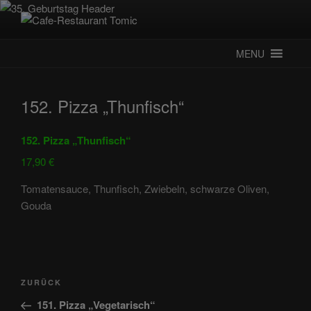
Zum
Inhalt
CAFE-RESTAURANT TOMIC
Deutsch-Kroatisches Spezialitätenrestaurant
springen
MENU
152. Pizza „Thunfisch“
152. Pizza „Thunfisch“
17,90 €
Tomatensauce, Thunfisch, Zwiebeln, schwarze Oliven,
Gouda
Beitragsnavigation
Vorheriger
ZURÜCK
Beitrag
151. Pizza „Vegetarisch“