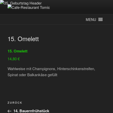
Zum
Inhalt
CAFE-RESTAURANT TOMIC
Deutsch-Kroatisches Spezialitätenrestaurant
springen
MENU
15. Omelett
15. Omelett
14,80 €
Wahlweise mit Champignons, Hinterschinkenstreifen,
Spinat oder Balkankäse gefüllt
Beitragsnavigation
Vorheriger
ZURÜCK
Beitrag
14. Bauernfrühstück