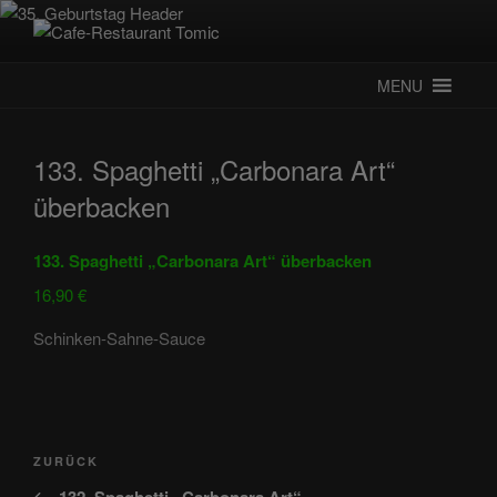
Zum
Inhalt
CAFE-RESTAURANT TOMIC
Deutsch-Kroatisches Spezialitätenrestaurant
springen
MENU
133. Spaghetti „Carbonara Art“
überbacken
133. Spaghetti „Carbonara Art“ überbacken
16,90 €
Schinken-Sahne-Sauce
Beitragsnavigation
Vorheriger
ZURÜCK
Beitrag