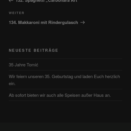
132. Spaghetti „Carbonara Art“
Nächster
WEITER
Beitrag
134. Makkaroni mit Rindergulasch
NEUESTE BEITRÄGE
35 Jahre Tomić
Wir feiern unseren 35. Geburtstag und laden Euch herzlich
ein.
Ab sofort bieten wir auch alle Speisen außer Haus an.