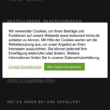
BESTELLUNGEN, RESERVIERUNGEN
Wir verwenden Cookies, um Ihnen Beiträge und
Telefon: 0345 / 48 20 707
Funktionen auf unsere Webseite www.restaurant-tomic.de
anbieten zu können. Mit Hilfe der Cookies werten wir die
Robert-Koch-Straße 37
Websitenutzung aus, um unser Angebot an Ihren
06110 Halle (Saale)
Interessen auszurichten. Sie können jederzeit Ihre
Einwilligung widerrufen oder ändern. Weitere
Informationen finden Sie in unserer Datenschutzerklärung.
Cookie Einstellungen
Alle Cookie akzeptieren.
ANFAHRT
Anfahrt in GoogleMaps öffnen
HAT ES IHNEN BEI UNS GEFALLEN?