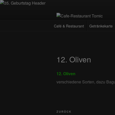
Zum
Inhalt
springen
CAFE-RES
Deutsch-Kroatisches Spezialität
Café & Restaurant
Getränkekarte
12. Oliven
12. Oliven
verschiedene Sorten, dazu Bagu
Beitragsnavigation
Vorheriger
ZURÜCK