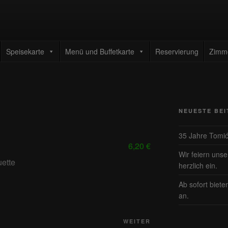
TAURANT TOMIC
enrestaurant
Speisekarte
Menü und Buffetkarte
Reservierung
Zimm
NEUESTE BE
35 Jahre Tomi
6,20 €
Wir feiern uns
ette
herzlich ein.
Ab sofort biete
an.
Nächster
WEITER