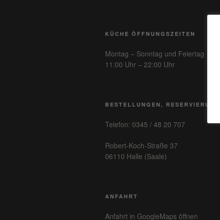
KÜCHE ÖFFNUNGSZEITEN
Montag – Sonntag und Feiertag
11:00 Uhr – 22:00 Uhr
BESTELLUNGEN, RESERVIERUN
Telefon: 0345 / 48 20 707
Robert-Koch-Straße 37
06110 Halle (Saale)
ANFAHRT
Anfahrt in GoogleMaps öffnen