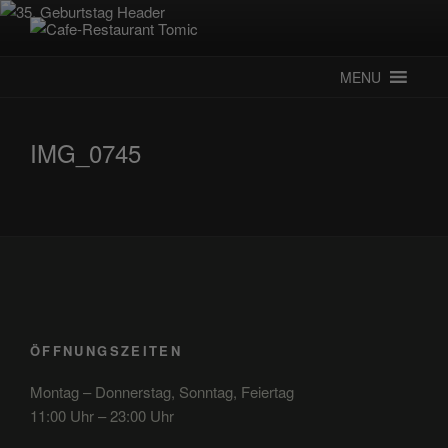
Zum
Inhalt
CAFE-RESTAURANT TOMIC
Deutsch-Kroatisches Spezialitätenrestaurant
springen
MENU
IMG_0745
ÖFFNUNGSZEITEN
Montag – Donnerstag, Sonntag, Feiertag
11:00 Uhr – 23:00 Uhr