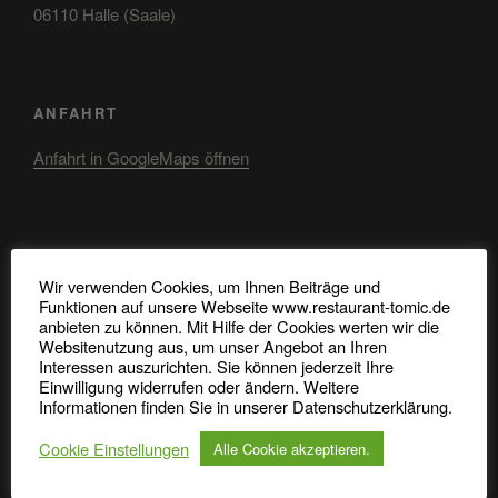
06110 Halle (Saale)
ANFAHRT
Anfahrt in GoogleMaps öffnen
HAT ES IHNEN BEI UNS GEFALLEN?
Wir verwenden Cookies, um Ihnen Beiträge und
Bitte teilen Sie uns Ihre Meinung mit
Funktionen auf unsere Webseite www.restaurant-tomic.de
anbieten zu können. Mit Hilfe der Cookies werten wir die
und empfehlen Sie uns auch im Internet
Websitenutzung aus, um unser Angebot an Ihren
weiter.
Interessen auszurichten. Sie können jederzeit Ihre
Einwilligung widerrufen oder ändern. Weitere
Google Review
Informationen finden Sie in unserer Datenschutzerklärung.
Cookie Einstellungen
Alle Cookie akzeptieren.
Facebook