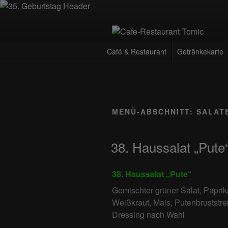
Zum
Inhalt
springen
CAFE-RES
Deutsch-Kroatisches Spezialität
Café & Restaurant
Getränkekarte
MENÜ-ABSCHNITT:
SALAT
38. Haussalat „Pute
38. Haussalat „Pute“
Gemischter grüner Salat, Paprik
Weißkraut, Mais, Putenbruststre
Dressing nach Wahl