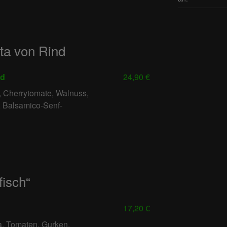
ata von Rind
nd
24,90 €
, Cherrytomate, Walnuss,
, Balsamico-Senf-
fisch“
17,20 €
a, Tomaten, Gurken,