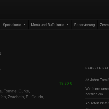
TAURANT TOMIC
enrestaurant
Speisekarte
Menü und Buffetkarte
Reservierung
Zimm
E
“
NEUESTE BE
35 Jahre Tomi
19,80 €
Wir feiern uns
a, Tomate, Gurke,
herzlich ein.
ifen, Zwiebeln, Ei, Gouda,
Ab sofort biete
an.