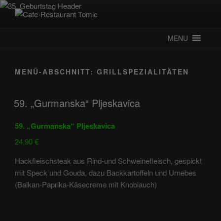
Zum
Inhalt
CAFE-RESTAURANT TOMIC
Deutsch-Kroatisches Spezialitätenrestaurant
springen
MENU
MENÜ-ABSCHNITT:
GRILLSPEZIALITÄTEN
59. „Gurmanska“ Pljeskavica
59. „Gurmanska“ Pljeskavica
24,90 €
Hackfleischsteak aus Rind-und Schweinefleisch, gespickt
mit Speck und Gouda, dazu Backkartoffeln und Urnebes
(Balkan-Paprika-Käsecreme mit Knoblauch)