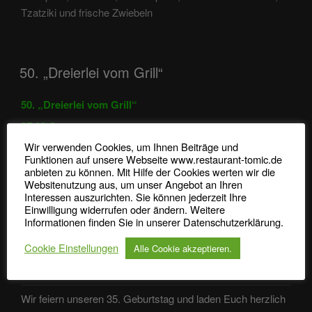
Tzatziki und frische Zwiebeln
50. „Dreierlei vom Grill“
50. „Dreierlei vom Grill“
37,90 €
Wir verwenden Cookies, um Ihnen Beiträge und
Rumpsteak, Schweinefiletsteak, Lammhüftsteak mit
Funktionen auf unsere Webseite www.restaurant-tomic.de
Rosenkohl, Bratkartoffeln, Gorgonzolasauce
anbieten zu können. Mit Hilfe der Cookies werten wir die
Websitenutzung aus, um unser Angebot an Ihren
Interessen auszurichten. Sie können jederzeit Ihre
Einwilligung widerrufen oder ändern. Weitere
Informationen finden Sie in unserer Datenschutzerklärung.
NEUESTE BEITRÄGE
Cookie Einstellungen
Alle Cookie akzeptieren.
35 Jahre Tomić
Wir feiern unseren 35. Geburtstag und laden Euch herzlich