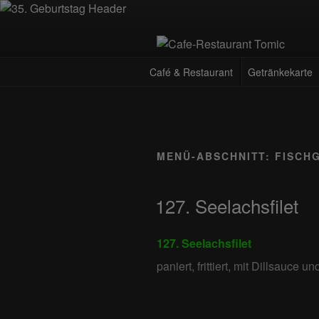
Zum
Inhalt
springen
CAFE-RES
Deutsch-Kroatisches Spezialität
Café & Restaurant
Getränkekarte
MENÜ-ABSCHNITT:
FISCH
127. Seelachsfilet
127. Seelachsfilet
paniert, frittiert, mit Dillsauce u