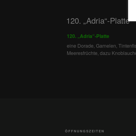
120. „Adria“-Platte
120. „Adria“-Platte
eine Dorade, Garnelen, Tintenfisch
Meeresfrüchte, dazu Knoblauch
ÖFFNUNGSZEITEN