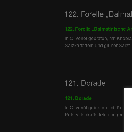
122. Forelle „Dalmat
122. Forelle „Dalmatinische Ar
in Olivenöl gebraten, mit Knobl
Salzkartoffeln und grüner Salat
121. Dorade
121. Dorade
in Olivenöl gebraten, mit Knobl
Petersilienkartoffeln und grüner