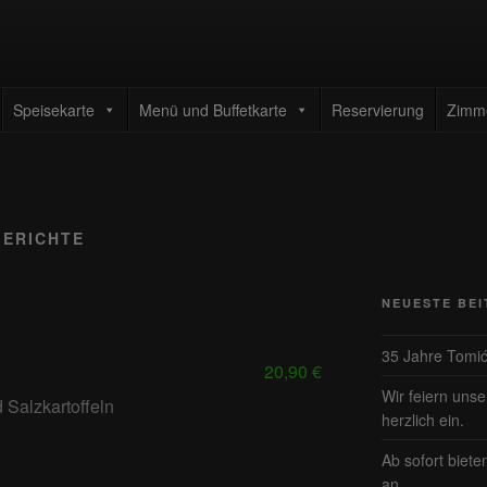
TAURANT TOMIC
enrestaurant
Speisekarte
Menü und Buffetkarte
Reservierung
Zimm
GERICHTE
NEUESTE BE
35 Jahre Tomi
20,90 €
Wir feiern uns
nd Salzkartoffeln
herzlich ein.
Ab sofort biete
an.