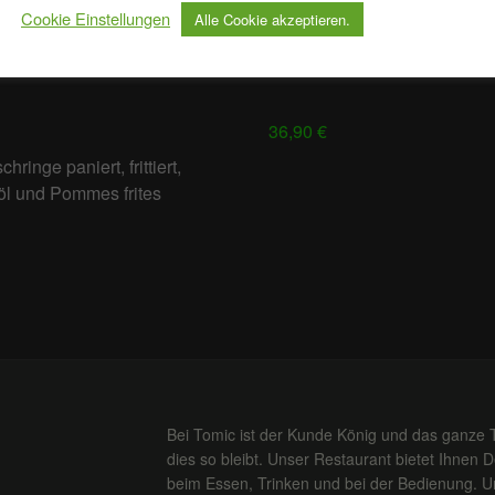
Cookie Einstellungen
Alle Cookie akzeptieren.
36,90 €
ringe paniert, frittiert,
öl und Pommes frites
Bei Tomic ist der Kunde König und das ganze 
dies so bleibt. Unser Restaurant bietet Ihnen 
beim Essen, Trinken und bei der Bedienung. Un