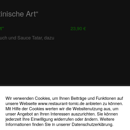
inische Art“
t“
23,90 €
auch und Sauce Tatar, dazu
23,90 €
Wir verwenden Cookies, um Ihnen Beiträge und Funktionen auf
unsere Webseite www.restaurant-tomic.de anbieten zu können.
auch und Sauce Tatar, dazu
Mit Hilfe der Cookies werten wir die Websitenutzung aus, um
 Salat
unser Angebot an Ihren Interessen auszurichten. Sie können
jederzeit Ihre Einwilligung widerrufen oder ändern. Weitere
Informationen finden Sie in unserer Datenschutzerklärung.