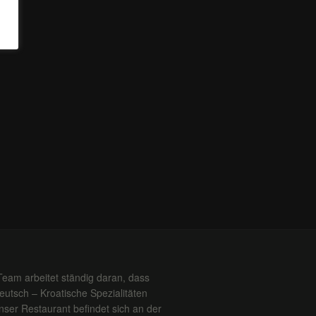
Team arbeitet ständig daran, dass
Deutsch – Kroatische Spezialitäten
ser Restaurant befindet sich an der