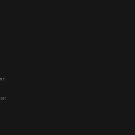
EN?
net